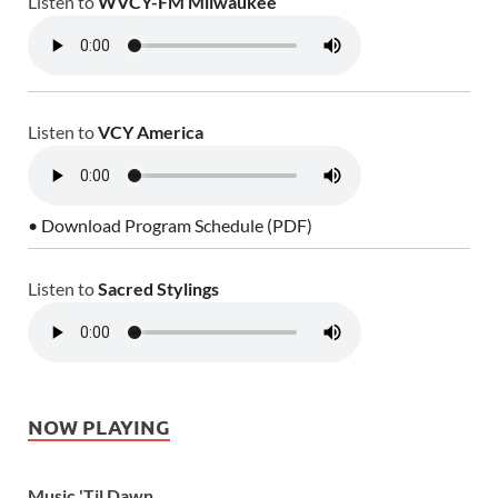
Listen to
WVCY-FM Milwaukee
Listen to
VCY America
• Download Program Schedule (PDF)
Listen to
Sacred Stylings
NOW PLAYING
Music 'Til Dawn