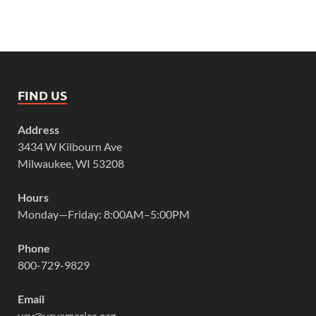
FIND US
Address
3434 W Kilbourn Ave
Milwaukee, WI 53208
Hours
Monday—Friday: 8:00AM–5:00PM
Phone
800-729-9829
Email
vcy@vcyamerica.org