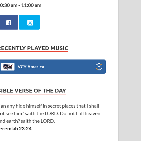
0:30 am - 11:00 am
RECENTLY PLAYED MUSIC
VCY America
BIBLE VERSE OF THE DAY
an any hide himself in secret places that I shall
ot see him? saith the LORD. Do not I fill heaven
nd earth? saith the LORD.
eremiah 23:24