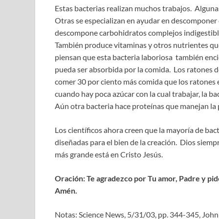
Estas bacterias realizan muchos trabajos. Algunas
Otras se especializan en ayudar en descomponer 
descompone carbohidratos complejos indigestible
También produce vitaminas y otros nutrientes qu
piensan que esta bacteria laboriosa también enc
pueda ser absorbida por la comida. Los ratones de
comer 30 por ciento más comida que los ratones e
cuando hay poca azúcar con la cual trabajar, la ba
Aún otra bacteria hace proteínas que manejan la 
Los científicos ahora creen que la mayoría de bact
diseñadas para el bien de la creación. Dios siemp
más grande está en Cristo Jesús.
Oración: Te agradezco por Tu amor, Padre y pido
Amén.
Notas: Science News, 5/31/03, pp. 344-345, John 