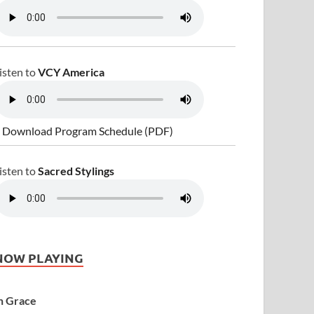
isten to
VCY America
 Download Program Schedule (PDF)
isten to
Sacred Stylings
NOW PLAYING
n Grace