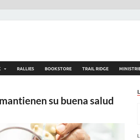
K
RALLIES
BOOKSTORE
TRAIL RIDGE
MINISTRI
 mantienen su buena salud
L