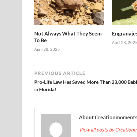
Not Always What They Seem
Engranajes
To Be
April 28, 202
April 28, 2025
PREVIOUS ARTICLE
Pro-Life Law Has Saved More Than 23,000 Bab
in Florida!
About Creationmoment
View all posts by Creatio