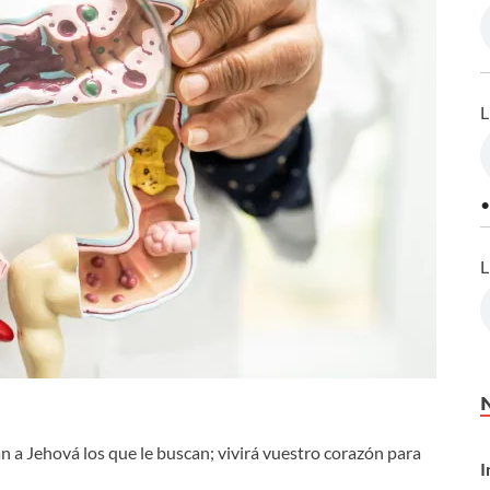
L
•
L
n a Jehová los que le buscan; vivirá vuestro corazón para
I