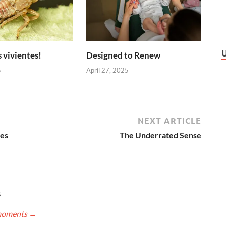
 vivientes!
Designed to Renew
5
April 27, 2025
NEXT ARTICLE
ies
The Underrated Sense
s
nmoments
→