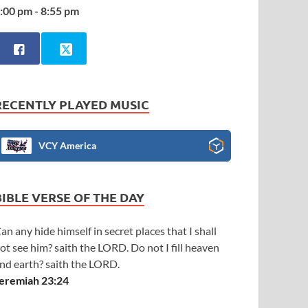
:00 pm - 8:55 pm
RECENTLY PLAYED MUSIC
VCY America
BIBLE VERSE OF THE DAY
an any hide himself in secret places that I shall
ot see him? saith the LORD. Do not I fill heaven
nd earth? saith the LORD.
eremiah 23:24