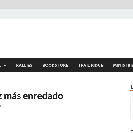
K
RALLIES
BOOKSTORE
TRAIL RIDGE
MINISTRI
ez más enredado
t
L