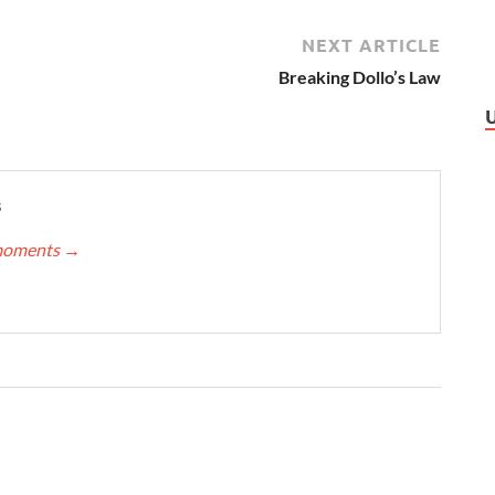
NEXT ARTICLE
Breaking Dollo’s Law
s
nmoments
→