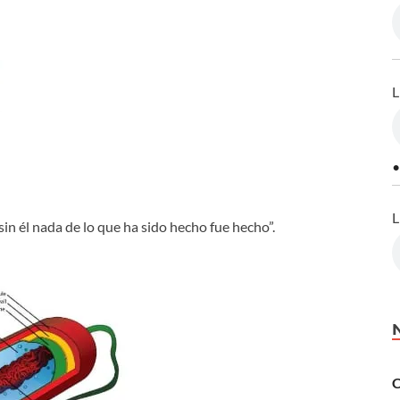
L
•
L
sin él nada de lo que ha sido hecho fue hecho”.
C