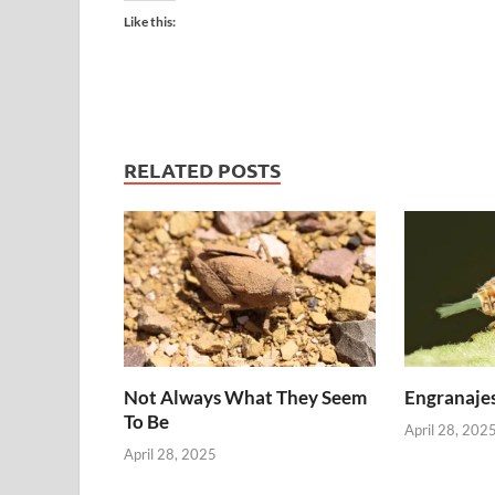
Like this:
RELATED POSTS
Not Always What They Seem
Engranajes
To Be
April 28, 202
April 28, 2025