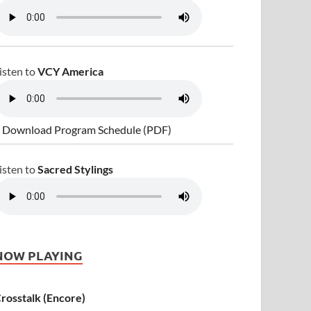
isten to
VCY America
 Download Program Schedule (PDF)
isten to
Sacred Stylings
NOW PLAYING
rosstalk (Encore)