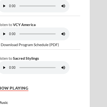
isten to
VCY America
 Download Program Schedule (PDF)
isten to
Sacred Stylings
NOW PLAYING
usic