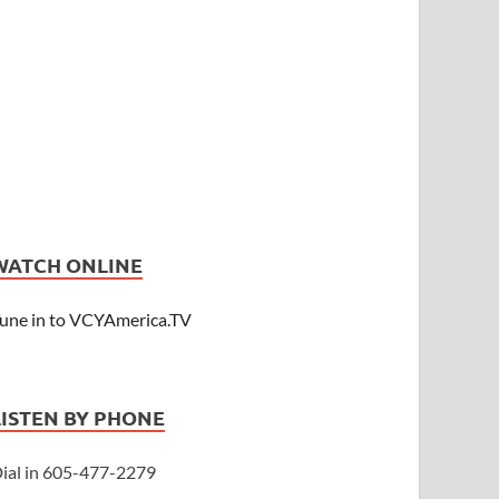
WATCH ONLINE
une in to VCYAmerica.TV
LISTEN BY PHONE
ial in 605-477-2279