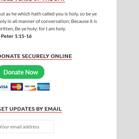
ut as he which hath called you is holy, so be ye
oly in all manner of conversation; Because it is
ritten, Be ye holy; for I am holy.
 Peter 1:15-16
DONATE SECURELY ONLINE
Donate Now
GET UPDATES BY EMAIL