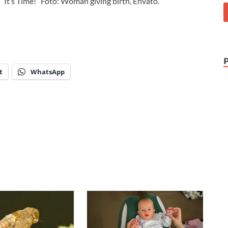
, “It’s Time!” Foto: Woman giving birth, Envato.
t
WhatsApp