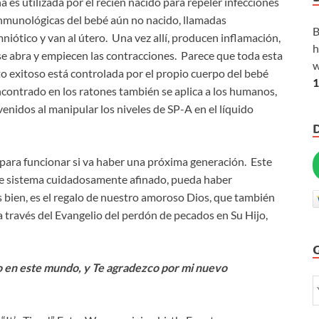
es utilizada por el recién nacido para repeler infecciones
inmunológicas del bebé aún no nacido, llamadas
B
iótico y van al útero. Una vez allí, producen inflamación,
h
se abra y empiecen las contracciones. Parece que toda esta
w
o exitoso está controlada por el propio cuerpo del bebé
1
ncontrado en los ratones también se aplica a los humanos,
idos al manipular los niveles de SP-A en el líquido
 para funcionar si va haber una próxima generación. Este
te sistema cuidadosamente afinado, pueda haber
s bien, es el regalo de nuestro amoroso Dios, que también
a través del Evangelio del perdón de pecados en Su Hijo,
o en este mundo, y Te agradezco por mi nuevo