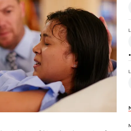
L
•
L
M