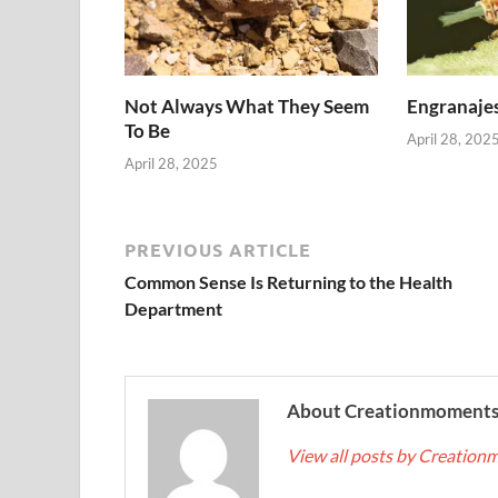
Not Always What They Seem
Engranajes
To Be
April 28, 202
April 28, 2025
PREVIOUS ARTICLE
Common Sense Is Returning to the Health
Department
About Creationmoment
View all posts by Creatio