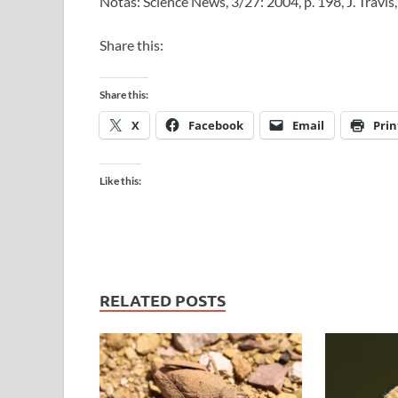
Notas: Science News, 3/27: 2004, p. 198, J. Travis
Share this:
Share this:
X
Facebook
Email
Prin
Like this:
RELATED POSTS