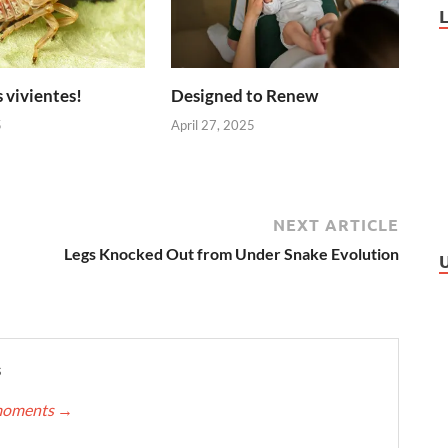
 vivientes!
Designed to Renew
5
April 27, 2025
NEXT ARTICLE
Legs Knocked Out from Under Snake Evolution
s
nmoments
→