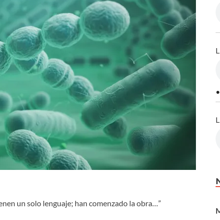
L
•
L
tienen un solo lenguaje; han comenzado la obra…”
M