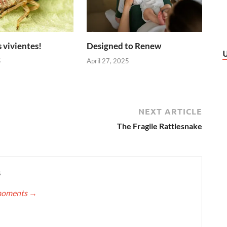
 vivientes!
Designed to Renew
5
April 27, 2025
NEXT ARTICLE
The Fragile Rattlesnake
s
nmoments
→