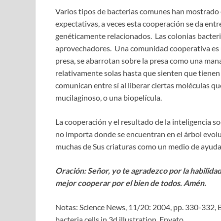
Varios tipos de bacterias comunes han mostrado ev
expectativas, a veces esta cooperación se da entr
genéticamente relacionados. Las colonias bacteri
aprovechadores. Una comunidad cooperativa es 
presa, se abarrotan sobre la presa como una ma
relativamente solas hasta que sienten que tienen
comunican entre sí al liberar ciertas moléculas q
mucilaginoso, o una biopelícula.
La cooperación y el resultado de la inteligencia so
no importa donde se encuentran en el árbol evolut
muchas de Sus criaturas como un medio de ayuda p
Oración: Señor, yo te agradezco por la habilida
mejor cooperar por el bien de todos. Amén.
Notas: Science News, 11/20: 2004, pp. 330-332, B
bacteria cells in 3d illustration, Envato.