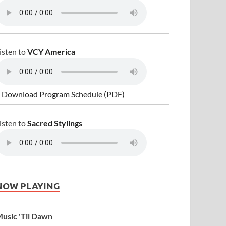
isten to
VCY America
 Download Program Schedule (PDF)
isten to
Sacred Stylings
NOW PLAYING
usic 'Til Dawn