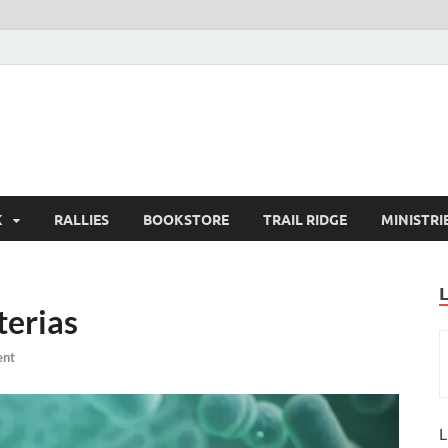
K
RALLIES
BOOKSTORE
TRAIL RIDGE
MINISTRI
terias
ent
L