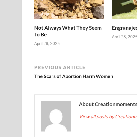
Not Always What They Seem
Engranajes
To Be
April 28, 202
April 28, 2025
PREVIOUS ARTICLE
The Scars of Abortion Harm Women
About Creationmoment
View all posts by Creatio