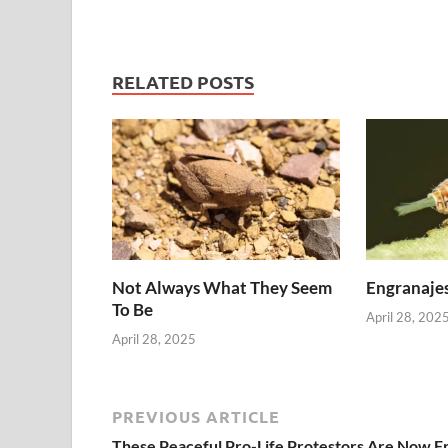
RELATED POSTS
Not Always What They Seem
Engranajes
To Be
April 28, 202
April 28, 2025
PREVIOUS ARTICLE
These Peaceful Pro-Life Protestors Are Now F