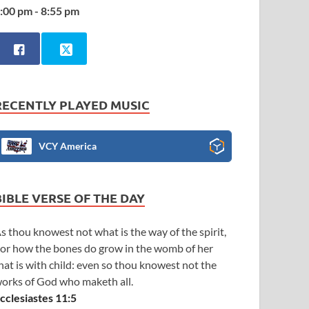
:00 pm - 8:55 pm
RECENTLY PLAYED MUSIC
VCY America
BIBLE VERSE OF THE DAY
s thou knowest not what is the way of the spirit,
or how the bones do grow in the womb of her
hat is with child: even so thou knowest not the
orks of God who maketh all.
cclesiastes 11:5