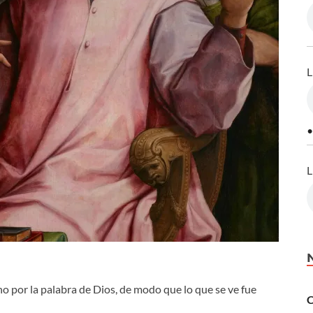
L
•
L
o por la palabra de Dios, de modo que lo que se ve fue
C