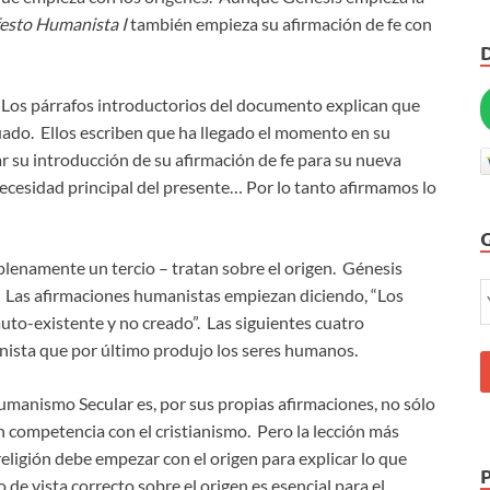
esto Humanista I
también empieza su afirmación de fe con
Los párrafos introductorios del documento explican que
cuado. Ellos escriben que ha llegado el momento en su
ar su introducción de su afirmación de fe para su nueva
a necesidad principal del presente… Por lo tanto afirmamos lo
plenamente un tercio – tratan sobre el origen. Génesis
. Las afirmaciones humanistas empiezan diciendo, “Los
uto-existente y no creado”. Las siguientes cuatro
onista que por último produjo los seres humanos.
umanismo Secular es, por sus propias afirmaciones, no sólo
n competencia con el cristianismo. Pero la lección más
eligión debe empezar con el origen para explicar lo que
 de vista correcto sobre el origen es esencial para el