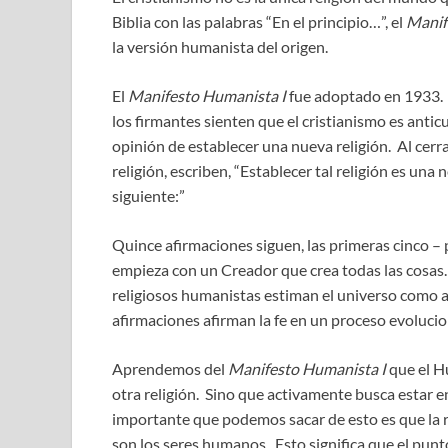
Biblia con las palabras “En el principio…”, el
Manif
la versión humanista del origen.
El
Manifesto Humanista I
fue adoptado en 1933. 
los firmantes sienten que el cristianismo es anti
opinión de establecer una nueva religión. Al cerr
religión, escriben, “Establecer tal religión es un
siguiente:”
Quince afirmaciones siguen, las primeras cinco – 
empieza con un Creador que crea todas las cosas
religiosos humanistas estiman el universo como a
afirmaciones afirman la fe en un proceso evoluci
Aprendemos del
Manifesto Humanista I
que el H
otra religión. Sino que activamente busca estar e
importante que podemos sacar de esto es que la r
son los seres humanos. Esto significa que el punto