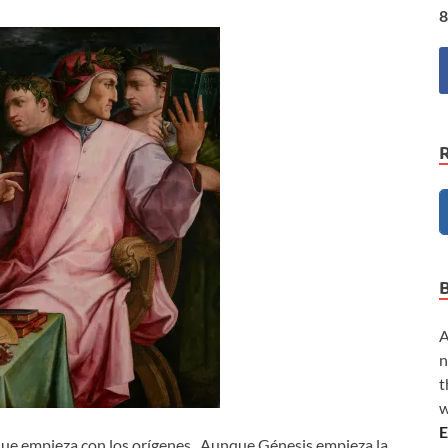
8
A
n
t
w
E
o que empieza con los orígenes. Aunque Génesis empieza la