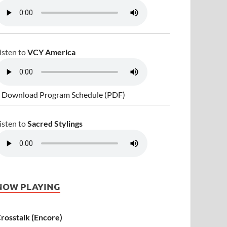
isten to
VCY America
 Download Program Schedule (PDF)
isten to
Sacred Stylings
NOW PLAYING
rosstalk (Encore)