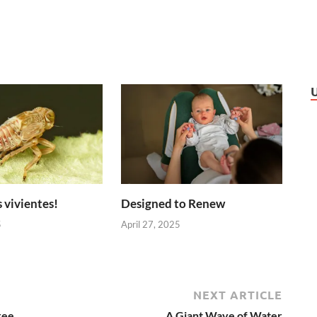
 vivientes!
Designed to Renew
5
April 27, 2025
NEXT ARTICLE
ree
A Giant Wave of Water