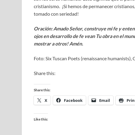
cristianismo. ¡Si hemos de permanecer cristianos,
tomado con seriedad!
Oración: Amado Señor, construye mi fe y entend
ojos en desarrollo de fe vean Tu obra en el mu
mostrar a otros! Amén.
Foto: Six Tuscan Poets (renaissance humanists),
Share this:
Share this:
X
Facebook
Email
Prin
Like this: