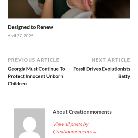
Designed to Renew
April 27, 2025
PREVIOUS ARTICLE
NEXT ARTICLE
Georgia Must Continue To
Fossil Drives Evolutionists
Protect Innocent Unborn
Batty
Children
About Creationmoments
View all posts by
Creationmoments
→