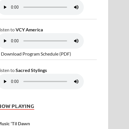
isten to
VCY America
 Download Program Schedule (PDF)
isten to
Sacred Stylings
NOW PLAYING
usic 'Til Dawn