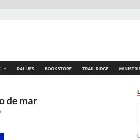
K
RALLIES
BOOKSTORE
TRAIL RIDGE
MINISTRI
o de mar
t
L