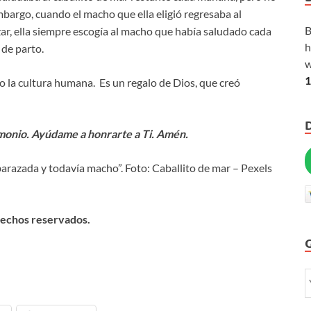
bargo, cuando el macho que ella eligió regresaba al
B
zar, ella siempre escogía al macho que había saludado cada
h
 de parto.
w
1
 la cultura humana. Es un regalo de Dios, que creó
imonio. Ayúdame a honrarte a Ti. Amén.
razada y todavía macho”. Foto: Caballito de mar – Pexels
rechos reservados.