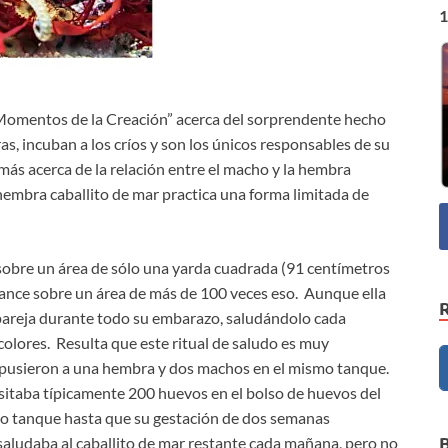
1
omentos de la Creación” acerca del sorprendente hecho
as, incuban a los críos y son los únicos responsables de su
más acerca de la relación entre el macho y la hembra
 hembra caballito de mar practica una forma limitada de
 sobre un área de sólo una yarda cuadrada (91 centímetros
cance sobre un área de más de 100 veces eso. Aunque ella
 pareja durante todo su embarazo, saludándolo cada
colores. Resulta que este ritual de saludo es muy
s pusieron a una hembra y dos machos en el mismo tanque.
sitaba típicamente 200 huevos en el bolso de huevos del
otro tanque hasta que su gestación de dos semanas
aludaba al caballito de mar restante cada mañana, pero no