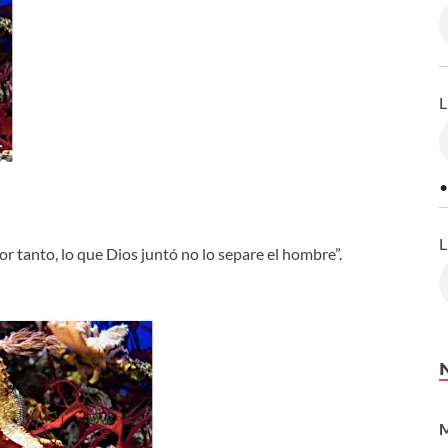
L
•
L
or tanto, lo que Dios juntó no lo separe el hombre”.
M