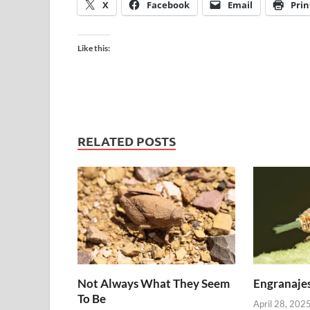
X
Facebook
Email
Prin
Like this:
RELATED POSTS
Not Always What They Seem
Engranajes
To Be
April 28, 202