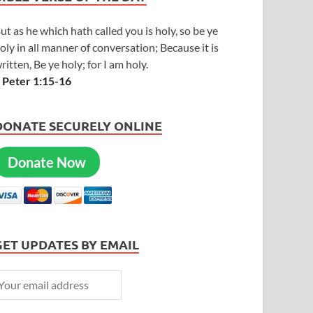
ut as he which hath called you is holy, so be ye
oly in all manner of conversation; Because it is
ritten, Be ye holy; for I am holy.
 Peter 1:15-16
DONATE SECURELY ONLINE
Donate Now
GET UPDATES BY EMAIL