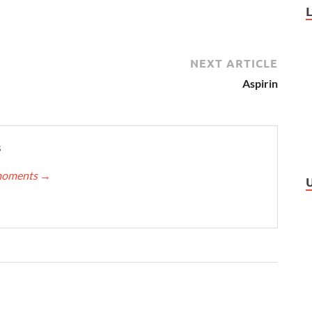
NEXT ARTICLE
Aspirin
s
nmoments
→