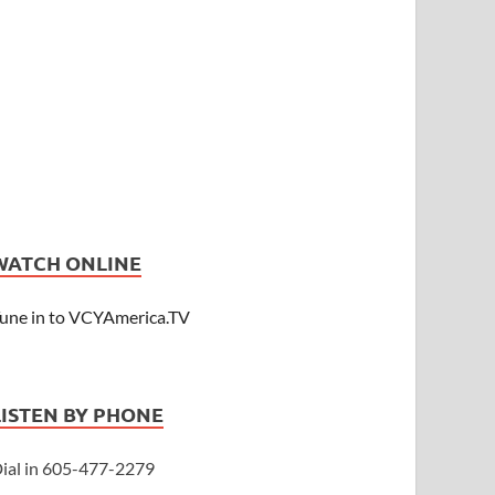
WATCH ONLINE
une in to VCYAmerica.TV
LISTEN BY PHONE
ial in 605-477-2279