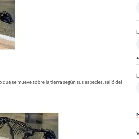
L
•
L
o que se mueve sobre la tierra según sus especies, salió del
V