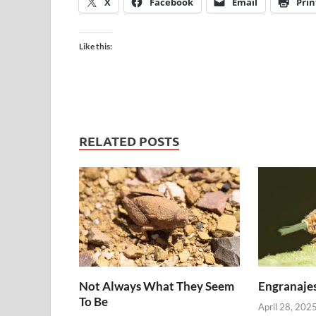
X
Facebook
Email
Prin
Like this:
RELATED POSTS
Not Always What They Seem
Engranajes
To Be
April 28, 202