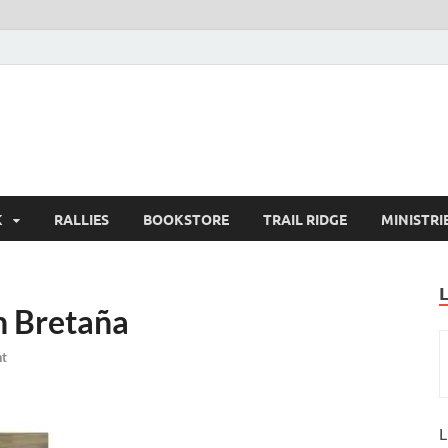
K
RALLIES
BOOKSTORE
TRAIL RIDGE
MINISTRI
n Bretaña
t
L