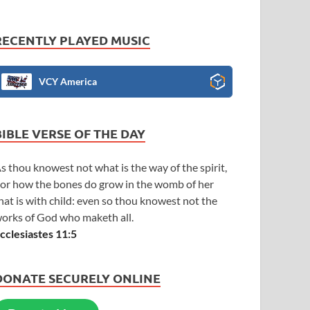
RECENTLY PLAYED MUSIC
VCY America
BIBLE VERSE OF THE DAY
s thou knowest not what is the way of the spirit,
or how the bones do grow in the womb of her
hat is with child: even so thou knowest not the
orks of God who maketh all.
cclesiastes 11:5
DONATE SECURELY ONLINE