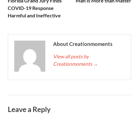
Florida Grand Jury Finds
Man Is More than Matter
COVID-19 Response
Harmful and Ineffective
About Creationmoments
View all posts by
Creationmoments
→
Leave a Reply