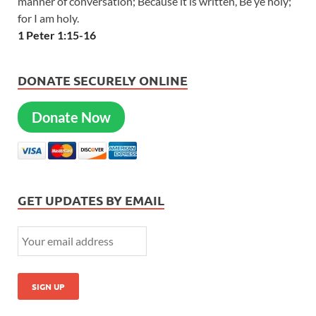
manner of conversation; Because it is written, Be ye holy;
for I am holy.
1 Peter 1:15-16
DONATE SECURELY ONLINE
Donate Now
GET UPDATES BY EMAIL