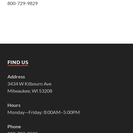
800-729-9829
FIND US
Address
3434 W Kilbourn Ave
Milwaukee, WI 53208
Hours
Monday—Friday: 8:00AM–5:00PM
Phone