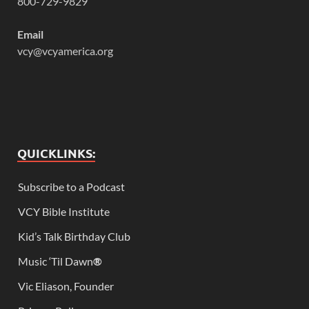
800-729-9829
Email
vcy@vcyamerica.org
QUICKLINKS:
Subscribe to a Podcast
VCY Bible Institute
Kid’s Talk Birthday Club
Music ‘Til Dawn
®
Vic Eliason, Founder