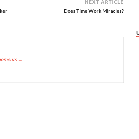
NEXT ARTICLE
cker
Does Time Work Miracles?
s
nmoments
→