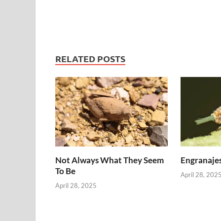
RELATED POSTS
Not Always What They Seem
Engranajes
To Be
April 28, 202
April 28, 2025