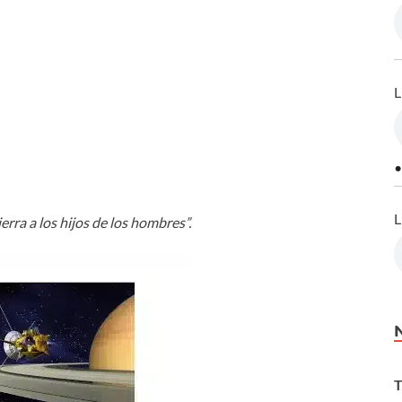
L
•
L
ierra a los hijos de los hombres”.
T