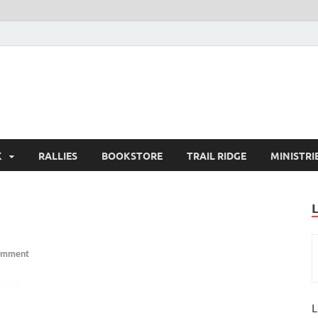
K
RALLIES
BOOKSTORE
TRAIL RIDGE
MINISTRI
omment
L